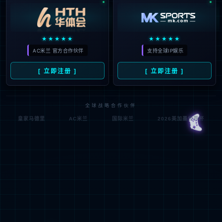
随着赛季进入收官阶段，争冠的两大球队之间竟然存在着场次
差，这显然是不应当出现在顶级联赛中的现象。本周末，英超
第35轮将全面展开，领头羊阿森纳将在酋长球场迎战富勒姆，
而曼城则需要等待两天，前往希尔-迪金森体育场挑战埃弗
顿。
虽然阿森纳相较于曼城多赛1场只领先3分，净胜球仅多一个，
进球数还少了两个，但现在这一复杂的局面已简化成了一道简
单的加法题。由于英超最后赛程的公布，只要阿森纳能够赢得
接下来的比赛，他们的夺冠形势将变得明朗。
曼城因参与联赛杯决赛而推迟的第31轮比赛，被安排在英超第
36和第37轮之间——更有趣的是，与其同时作为联赛杯对手的
阿森纳早在一个月前就完成了第31轮的比赛。而更加复杂的
是，足总杯决赛与英超第37轮的时间重叠，导致曼城的这场比
赛必须延后到英超第38轮进行，这无疑增加了他们的赛程负