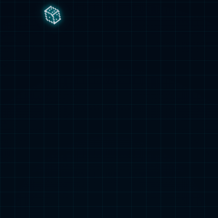
担。
因此，曼城面临着不应出现的7天3场比赛的困境。如果将时间
延长，可以发现他们在15天内需应战5场，包括多次往返的旅
行，这对于球队来说是一项巨大的消耗。毫无疑问，作为一支
新兴豪门，曼城必须具备面对艰难赛程的能力。然而，懂球的
球迷们自然看得透彻，轻松地一笑置之，因为相比曼城面临的
困难，阿森纳的晋级之路轻松得让人难以置信——不仅对手实
力偏弱，赛程也十分宽松。
阿森纳在与马竞进行欧冠半决赛首回合之后，在争冠关键期基
本不受影响。他们不仅主场迎接欧冠半决赛次回合，剩余的两
个客场比赛也都在伦敦。因此，阿森纳如同在吃 popcorn，静
待曼城填补因少赛造成的空白，除非曼城能欲蓄又能承担如此
高强度的赛事。
因此，本轮对阵富勒姆的结果，对于阿森纳而言是至关重要的