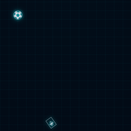
——根据多数媒体和专家的分析，只要阿森纳能战胜富勒姆，
所有的压力便将转嫁至曼城。领先6分而多赛2场的情况，无疑
比多赛1场领先3分要轻松得多。
虽然富勒姆仍渴望争夺欧战名额，但他们在过往与阿森纳的32
次客战中未尝胜绩的历史仍不容小视，这让阿森纳赢得这场比
赛的可能性极大。英超官方已为阿森纳提供了如此便利，若他
们最终仍未赢得本赛季的英超冠军，那么无疑就真的是不配
了！
本文转载自互联网，如有侵权，联系删除
一日西甲动向：穆里尼奥即将重返伯纳乌，格列兹曼告别马德里竞技
6.14日：不做冤大头！曼联强挖法甲攻防怪兽，只需3400万英镑，性价比远超安德森
相关推荐